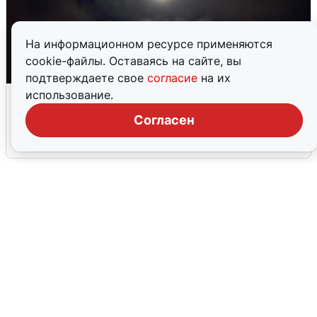
На информационном ресурсе применяются
cookie-файлы. Оставаясь на сайте, вы
подтверждаете свое
согласие
на их
В Воронеже прогремели взрывы
использование.
после сигнала тревоги
Согласен
5 августа
0