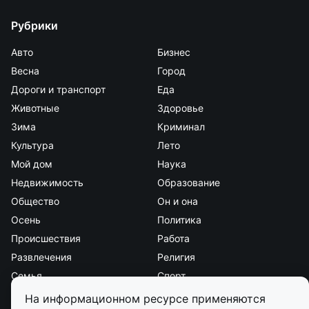
Рубрики
Авто
Бизнес
Весна
Город
Дороги и транспорт
Еда
Животные
Здоровье
Зима
Криминал
Культура
Лето
Мой дом
Наука
Недвижимость
Образование
Общество
Он и она
Осень
Политика
Происшествия
Работа
Развлечения
Религия
Семья
Спорт
Стиль и красота
Страна и мир
На информационном ресурсе применяются