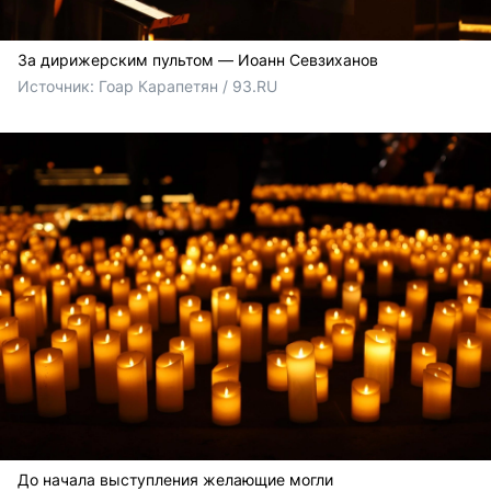
За дирижерским пультом — Иоанн Севзиханов
Источник: 
Гоар Карапетян / 93.RU
До начала выступления желающие могли