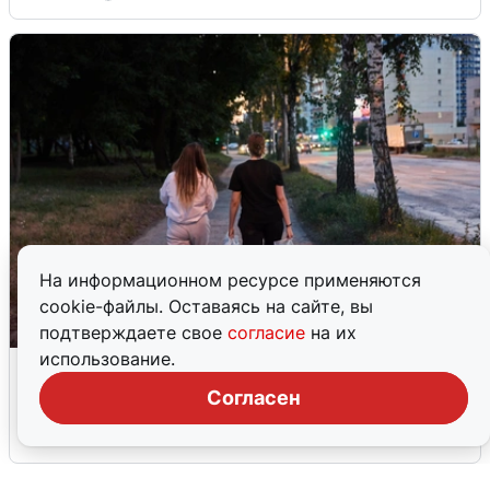
На информационном ресурсе применяются
cookie-файлы. Оставаясь на сайте, вы
подтверждаете свое
согласие
на их
использование.
Опубликована карта отключений
воды в Воронеже
Согласен
6 августа
0