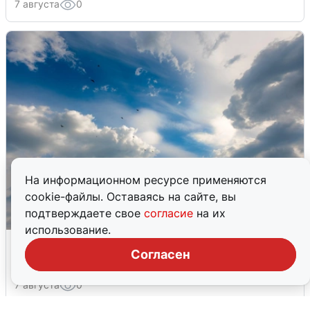
7 августа
0
На информационном ресурсе применяются
cookie-файлы. Оставаясь на сайте, вы
подтверждаете свое
согласие
на их
использование.
МЧС ответило на сообщения о
Согласен
грохоте в Москве
7 августа
0