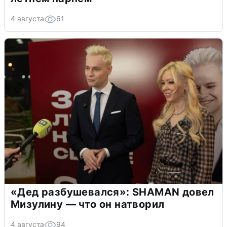
4 августа
61
«Дед разбушевался»: SHAMAN довел
Мизулину — что он натворил
4 августа
94