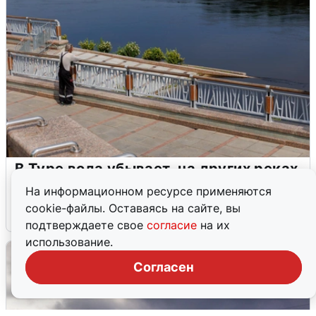
В Туре вода убывает, на других реках
области прибывает
На информационном ресурсе применяются
cookie-файлы. Оставаясь на сайте, вы
4 августа
0
подтверждаете свое
согласие
на их
использование.
Согласен