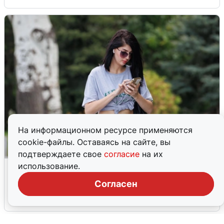
На информационном ресурсе применяются
cookie-файлы. Оставаясь на сайте, вы
подтверждаете свое
согласие
на их
Волгоградцы остались без
использование.
мобильного интернета
Согласен
6 августа
0