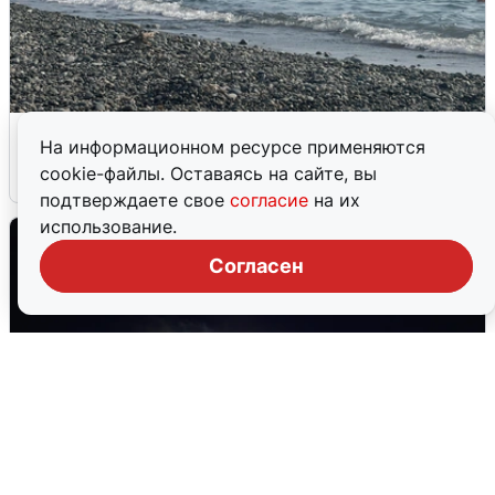
Сирены в Сочи: новая угроза БПЛА
На информационном ресурсе применяются
cookie-файлы. Оставаясь на сайте, вы
6 августа
0
подтверждаете свое
согласие
на их
использование.
Согласен