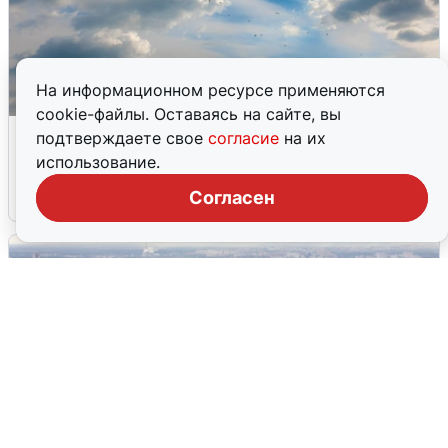
На информационном ресурсе применяются
cookie-файлы. Оставаясь на сайте, вы
МЧС ответило на сообщения о
подтверждаете свое
согласие
на их
грохоте в Москве
использование.
Согласен
7 августа
0