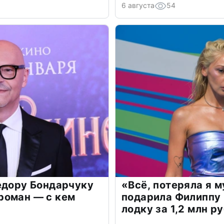
6 августа
54
едору Бондарчуку
«Всё, потеряла я 
роман — с кем
подарила Филиппу
лодку за 1,2 млн р