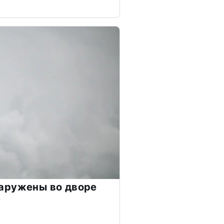
аружены во дворе
е