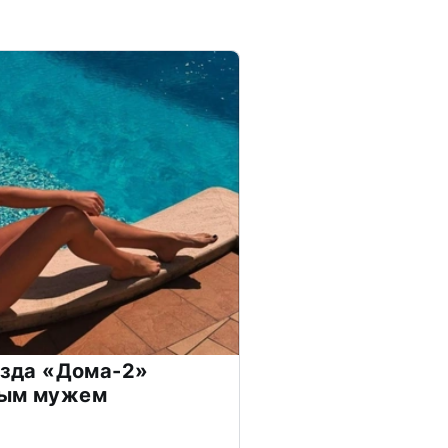
везда «Дома-2»
дым мужем