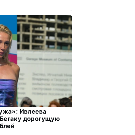
мужа»: Ивлеева
 Бегаку дорогущую
ублей