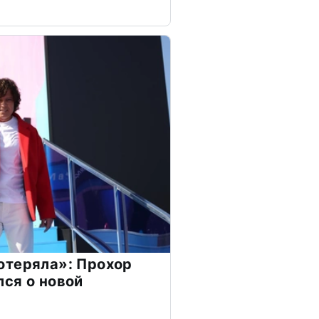
отеряла»: Прохор
ся о новой