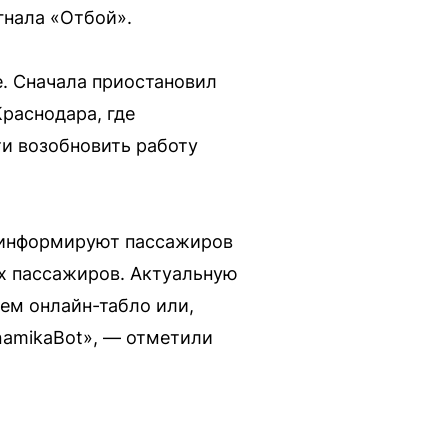
гнала «Отбой».
. Сначала приостановил
Краснодара, где
ти возобновить работу
роинформируют пассажиров
х пассажиров. Актуальную
ем онлайн-табло или,
namikaBot», — отметили