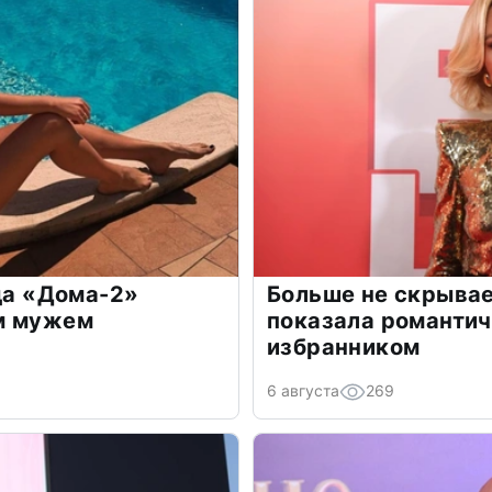
зда «Дома-2»
Больше не скрывае
м мужем
показала романти
избранником
6 августа
269