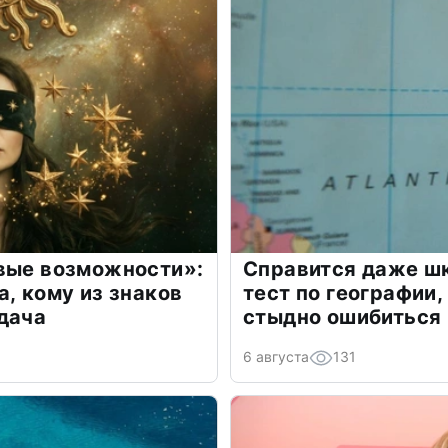
овые возможности»:
Справится даже шк
а, кому из знаков
тест по географии,
дача
стыдно ошибиться
6 августа
131