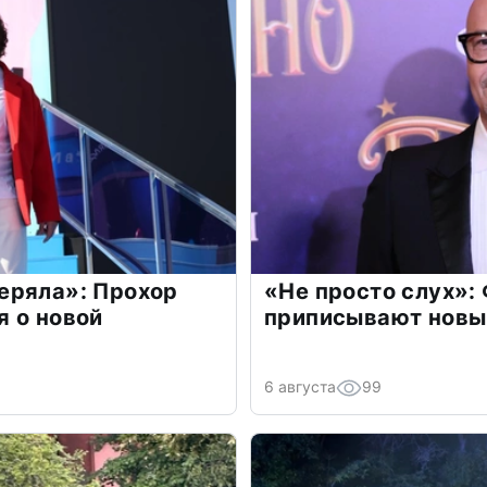
еряла»: Прохор
«Не просто слух»:
 о новой
приписывают новы
6 августа
99