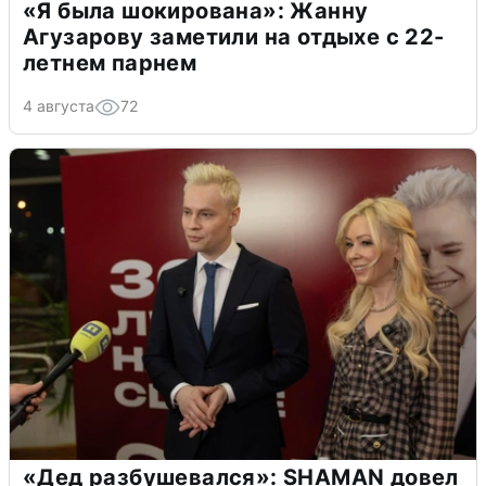
«Я была шокирована»: Жанну
Агузарову заметили на отдыхе с 22-
летнем парнем
4 августа
72
«Дед разбушевался»: SHAMAN довел