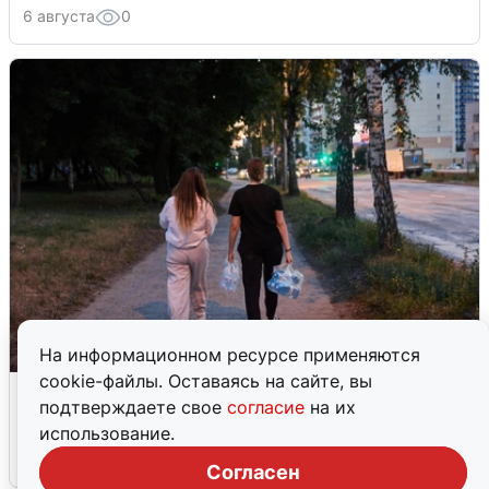
6 августа
0
На информационном ресурсе применяются
cookie-файлы. Оставаясь на сайте, вы
Опубликована карта отключений
подтверждаете свое
согласие
на их
воды в Воронеже
использование.
6 августа
0
Согласен