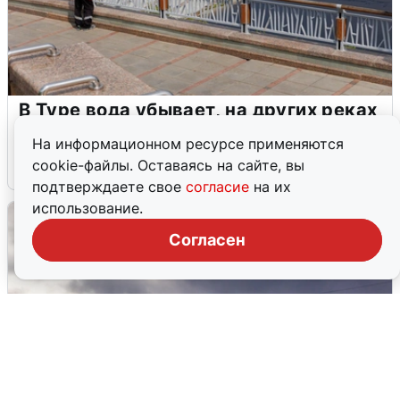
В Туре вода убывает, на других реках
области прибывает
На информационном ресурсе применяются
cookie-файлы. Оставаясь на сайте, вы
4 августа
0
подтверждаете свое
согласие
на их
использование.
Согласен