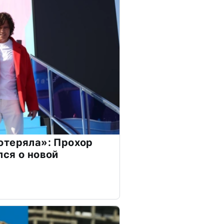
отеряла»: Прохор
ся о новой