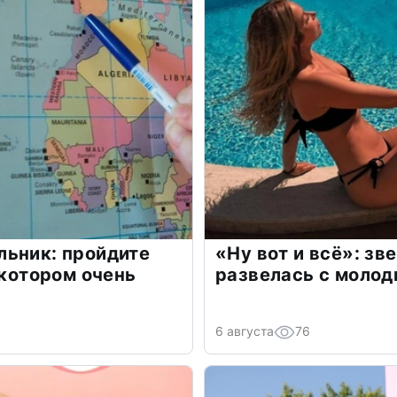
льник: пройдите
«Ну вот и всё»: з
 котором очень
развелась с моло
6 августа
76