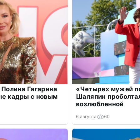
 Полина Гагарина
«Четырех мужей п
ые кадры с новым
Шаляпин проболтал
возлюбленной
6 августа
60