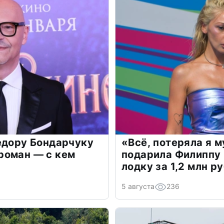
едору Бондарчуку
«Всё, потеряла я 
роман — с кем
подарила Филиппу
лодку за 1,2 млн р
5 августа
236