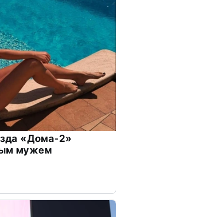
везда «Дома-2»
дым мужем