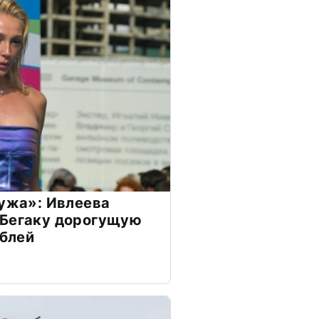
мужа»: Ивлеева
 Бегаку дорогущую
ублей