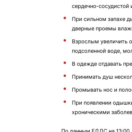
сердечно-сосудистой 
При сильном запахе д
дверные проемы влаж
Взрослым увеличить о
подсоленной воде, мо
В одежде отдавать пр
Принимать душ несколь
Промывать нос и поло
При появлении одышки
хроническими заболев
По данным ЕДДС на 13:00,