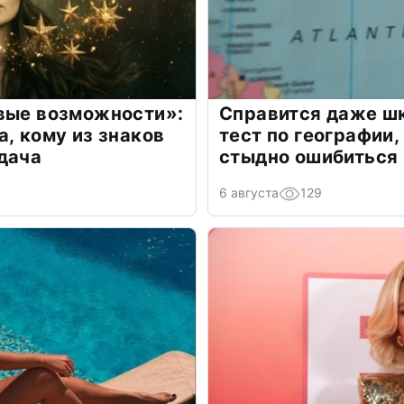
овые возможности»:
Справится даже шк
а, кому из знаков
тест по географии,
дача
стыдно ошибиться
6 августа
129