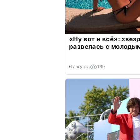
«Ну вот и всё»: зве
развелась с молоды
6 августа
139