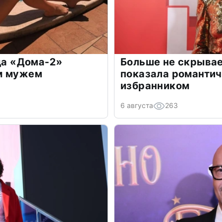
зда «Дома-2»
Больше не скрывае
м мужем
показала романти
избранником
6 августа
263