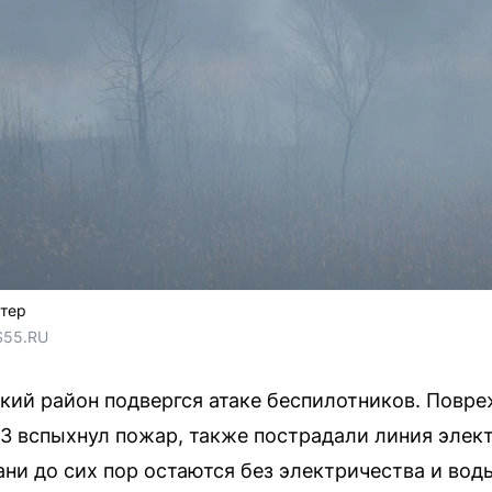
ктер
S55.RU
ский район подвергся атаке беспилотников. Повр
ПЗ вспыхнул пожар, также пострадали линия элек
ни до сих пор остаются без электричества и во