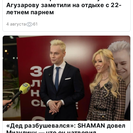
Агузарову заметили на отдыхе с 22-
летнем парнем
4 августа
61
«Дед разбушевался»: SHAMAN довел
Мизулину — что он натворил