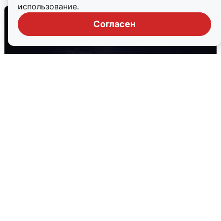
использование.
Согласен
В Воронеже прогремели взрывы
после сигнала тревоги
5 августа
0