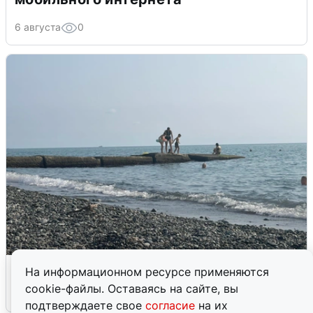
6 августа
0
Сирены в Сочи: новая угроза БПЛА
На информационном ресурсе применяются
cookie-файлы. Оставаясь на сайте, вы
6 августа
0
подтверждаете свое
согласие
на их