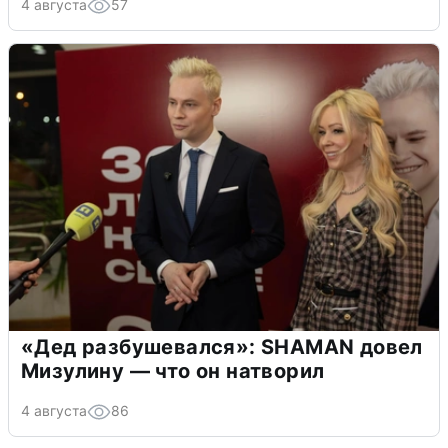
4 августа
57
«Дед разбушевался»: SHAMAN довел
Мизулину — что он натворил
4 августа
86