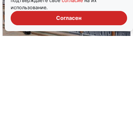
подтверждаете свое
согласие
на их
использование.
Согласен
В Туре вода убывает, на других реках
области прибывает
4 августа
0