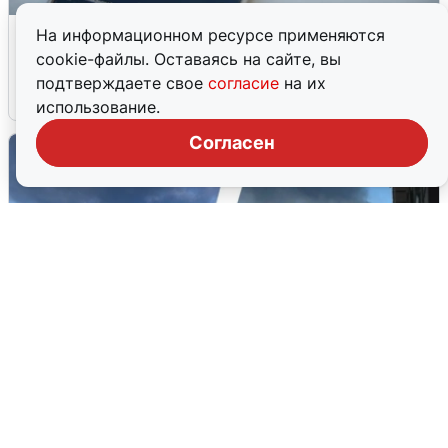
Ракетная опасность в Свердловской
На информационном ресурсе применяются
области: что известно
cookie-файлы. Оставаясь на сайте, вы
подтверждаете свое
согласие
на их
6 августа
0
использование.
Согласен
Ночная атака БПЛА на Ярославль: