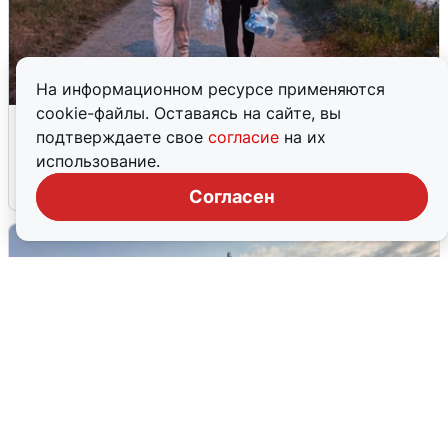
На информационном ресурсе применяются
cookie-файлы. Оставаясь на сайте, вы
Опубликована карта отключений
подтверждаете свое
согласие
на их
воды в Воронеже
использование.
6 августа
0
Согласен