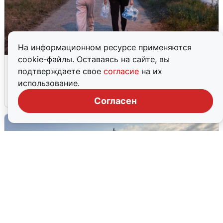
На информационном ресурсе применяются
cookie-файлы. Оставаясь на сайте, вы
Опубликована карта отключений
подтверждаете свое
согласие
на их
воды в Воронеже
использование.
6 августа
0
Согласен