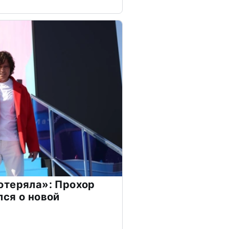
отеряла»: Прохор
ся о новой