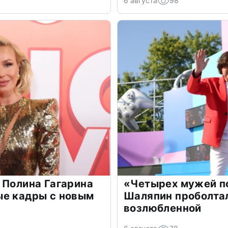
6 августа
98
 Полина Гагарина
«Четырех мужей п
ые кадры с новым
Шаляпин проболтал
возлюбленной