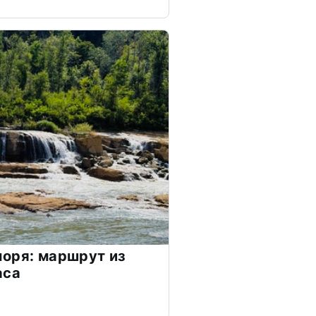
оря: маршрут из
аса