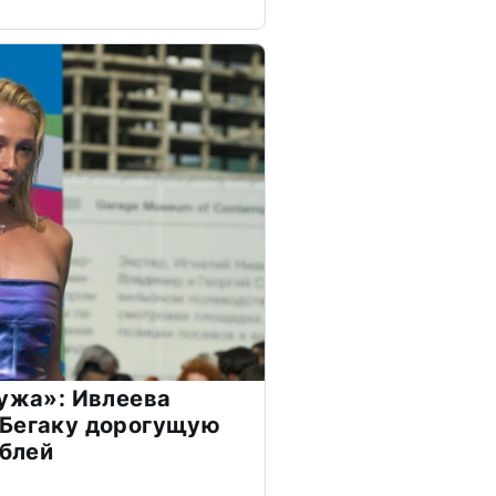
мужа»: Ивлеева
 Бегаку дорогущую
ублей