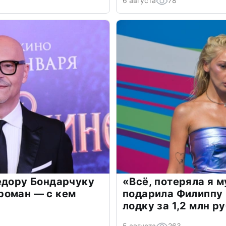
6 августа
78
едору Бондарчуку
«Всё, потеряла я 
роман — с кем
подарила Филиппу
лодку за 1,2 млн р
5 августа
263