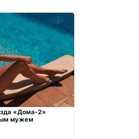
везда «Дома-2»
дым мужем