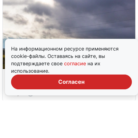
На информационном ресурсе применяются
cookie-файлы. Оставаясь на сайте, вы
подтверждаете свое
согласие
на их
использование.
Над ХМАО впервые сбили
беспилотники
Согласен
3 августа
0