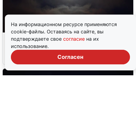
На информационном ресурсе применяются
cookie-файлы. Оставаясь на сайте, вы
В Воронеже прогремели взрывы
подтверждаете свое
согласие
на их
после сигнала тревоги
использование.
Согласен
5 августа
0