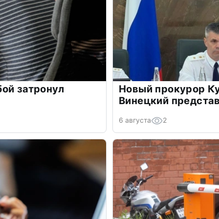
ой затронул
Новый прокурор К
Винецкий представ
6 августа
2