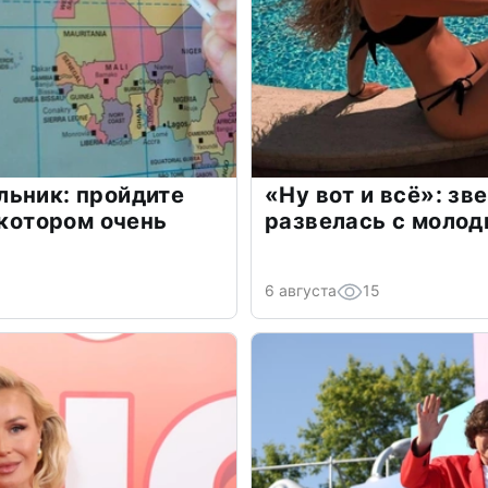
льник: пройдите
«Ну вот и всё»: з
 котором очень
развелась с моло
6 августа
15