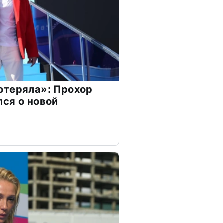
отеряла»: Прохор
ся о новой