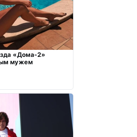
везда «Дома-2»
дым мужем