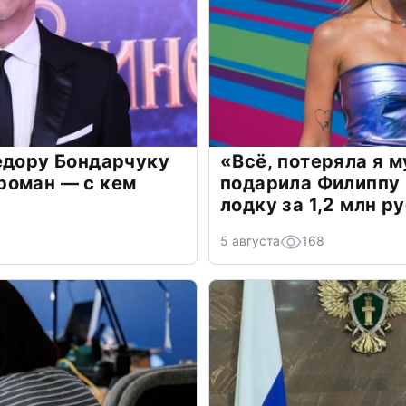
едору Бондарчуку
«Всё, потеряла я 
роман — с кем
подарила Филиппу
лодку за 1,2 млн р
5 августа
168