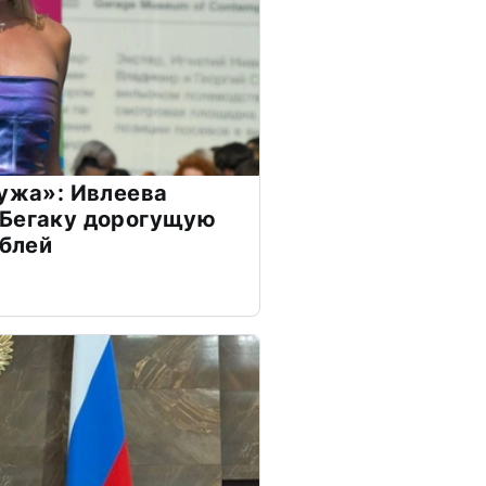
мужа»: Ивлеева
 Бегаку дорогущую
ублей