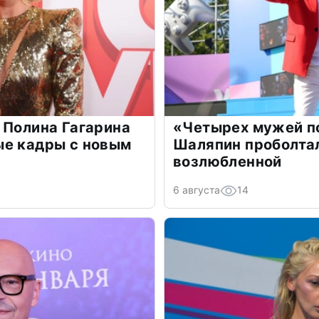
 Полина Гагарина
«Четырех мужей п
ые кадры с новым
Шаляпин проболтал
возлюбленной
6 августа
14