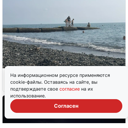
Сирены в Сочи: новая угроза БПЛА
На информационном ресурсе применяются
cookie-файлы. Оставаясь на сайте, вы
6 августа
0
подтверждаете свое
согласие
на их
использование.
Согласен