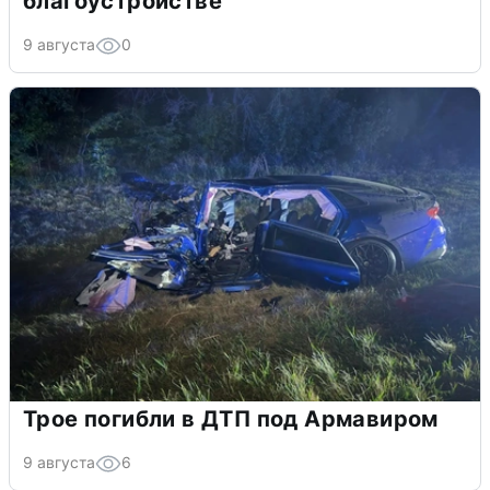
благоустройстве
9 августа
0
Трое погибли в ДТП под Армавиром
9 августа
6