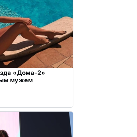
везда «Дома-2»
дым мужем