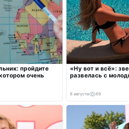
льник: пройдите
«Ну вот и всё»: з
 котором очень
развелась с моло
6 августа
69