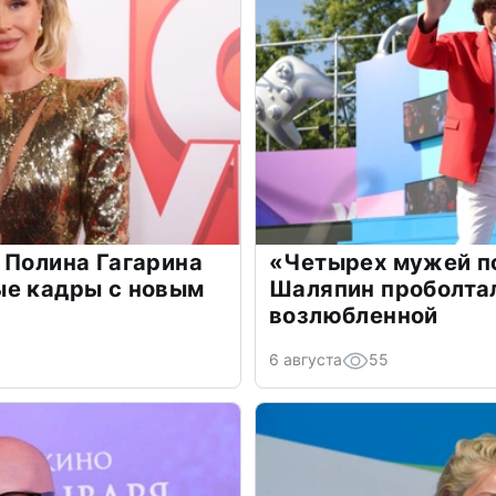
 Полина Гагарина
«Четырех мужей п
ые кадры с новым
Шаляпин проболтал
возлюбленной
6 августа
55