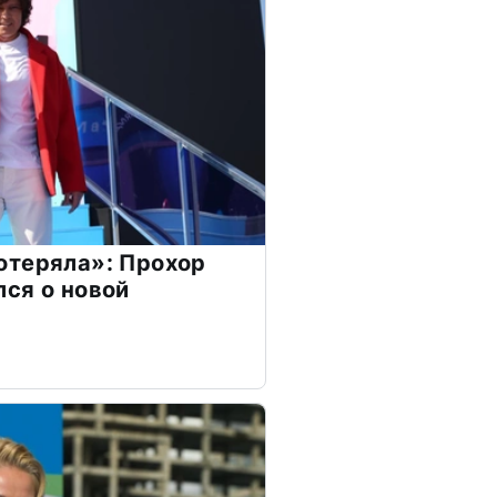
отеряла»: Прохор
ся о новой