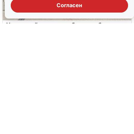
Согласен
У соседей пожар и сбои: что было при
режиме БПЛА в Прикамье
5 августа
0