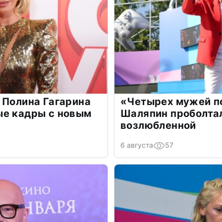
 Полина Гагарина
«Четырех мужей п
ые кадры с новым
Шаляпин проболтал
возлюбленной
6 августа
57