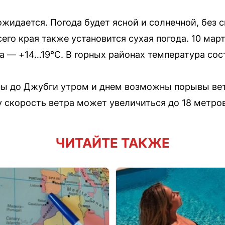
ожидается. Погода будет ясной и солнечной, без
сего края также установится сухая погода. 10 ма
та — +14…19°C. В горных районах температура сос
апы до Джубги утром и днем возможны порывы ве
у скорость ветра может увеличиться до 18 метров
ЧИТАЙТЕ ТАКЖЕ