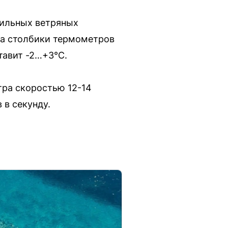
 сильных ветряных
рта столбики термометров
тавит -2…+3°C.
тра скоростью 12-14
 в секунду.