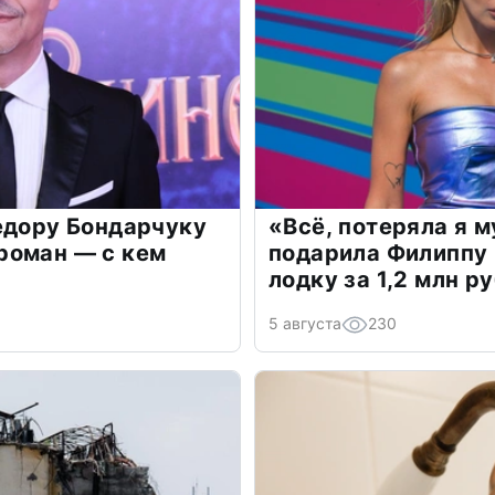
едору Бондарчуку
«Всё, потеряла я 
роман — с кем
подарила Филиппу
лодку за 1,2 млн р
5 августа
230