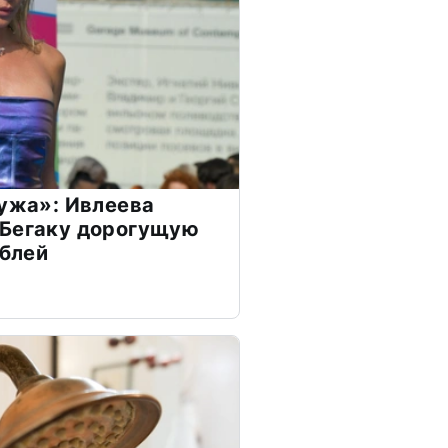
мужа»: Ивлеева
 Бегаку дорогущую
ублей