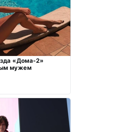
везда «Дома-2»
дым мужем