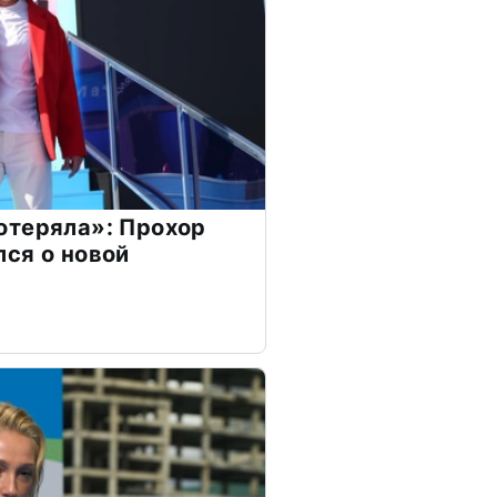
отеряла»: Прохор
ся о новой