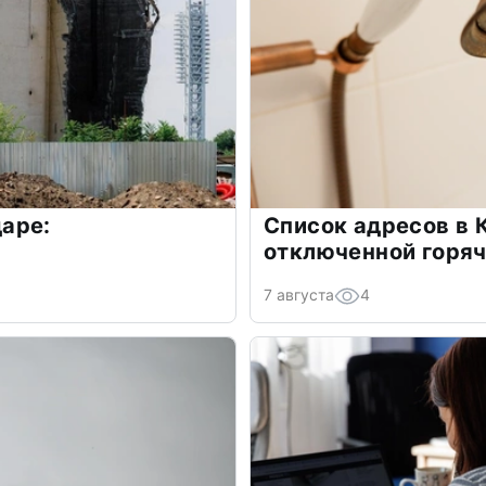
аре:
Список адресов в 
отключенной горяч
7 августа
4