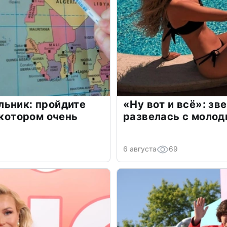
льник: пройдите
«Ну вот и всё»: з
 котором очень
развелась с моло
6 августа
69